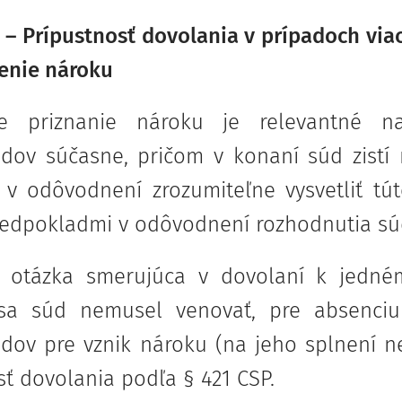
 – Prípustnosť dovolania v prípadoch v
enie nároku
e priznanie nároku je relevantné na
dov súčasne, pričom v konaní súd zistí n
 v odôvodnení zrozumiteľne vysvetliť tú
redpokladmi v odôvodnení rozhodnutia sú
na otázka smerujúca v dovolaní k jedn
sa súd nemusel venovať, pre absenciu
dov pre vznik nároku (na jeho splnení ne
sť dovolania podľa § 421 CSP.