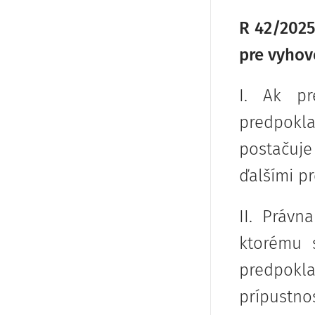
R 42/2025
pre vyhov
I. Ak pr
predpokla
postačuje
ďalšími p
II. Práv
ktorému 
predpokla
prípustno