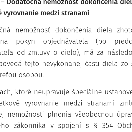
 – Dodatočná nemožnosť dokončenia diel
 vyrovnanie medzi stranami
očná nemožnosť dokončenia diela zhot
na pokyn objednávateľa (po predc
teľa od zmluvy o dielo), má za následok 
povedá tejto nevykonanej časti diela zo 
treťou osobou.
zkach, ktoré neupravuje špeciálne ustano
jetkové vyrovnanie medzi stranami zm
ej nemožnosti plnenia všeobecnou úpra
ho zákonníka v spojení s § 354 Obch