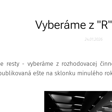
Vyberáme z "R"
24.01.2026
 resty - vyberáme z rozhodovacej činno
publikovaná ešte na sklonku minulého ro