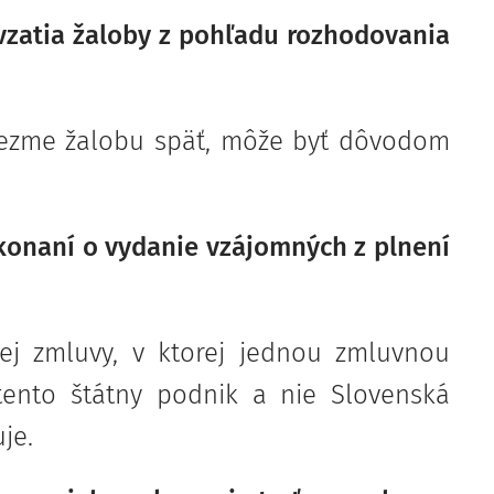
vzatia žaloby z pohľadu rozhodovania
 vezme žalobu späť, môže byť dôvodom
konaní o vydanie vzájomných z plnení
ej zmluvy, v ktorej jednou zmluvnou
 tento štátny podnik a nie Slovenská
je.