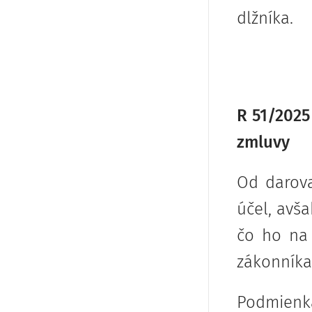
dlžníka.
R 51/2025
zmluvy
Od darova
účel, avš
čo ho na 
zákonníka
Podmienka 