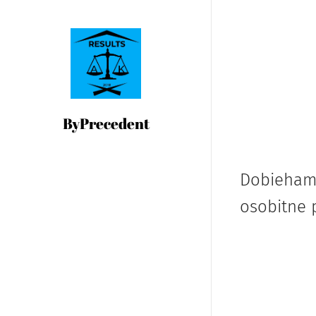
ByPrecedent
Dobiehame
osobitne 