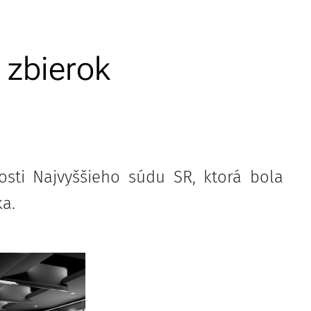
 zbierok
sti Najvyššieho súdu SR, ktorá bola
ka.