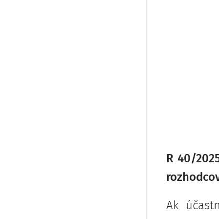
R 40/2025
rozhodco
Ak účast