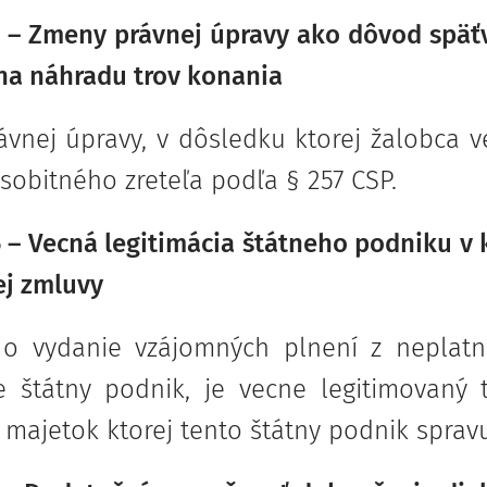
 – Zmeny právnej úpravy ako dôvod späť
na náhradu trov konania
vnej úpravy, v dôsledku ktorej žalobca
obitného zreteľa podľa § 257 CSP.
 – Vecná legitimácia štátneho podniku v 
ej zmluvy
o vydanie vzájomných plnení z neplatn
e štátny podnik, je vecne legitimovaný
 majetok ktorej tento štátny podnik spravu