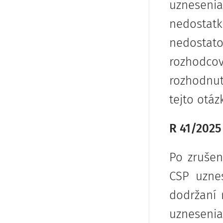
uzneseni
nedostat
nedostat
rozhodcov
rozhodnut
tejto otáz
R 41/2025
Po zrušen
CSP uzne
dodržaní 
uznesenia