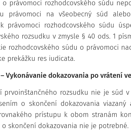
a o právomoci rozhodcovského súdu nepo
ku právomoci na všeobecný súd aleb
ok právomoci rozhodcovského súdu úsp
ského rozsudku v zmysle § 40 ods. 1 písm.
ie rozhodcovského súdu o právomoci nad
ke prekážku res iudicata.
 – Vykonávanie dokazovania po vrátení vec
í prvoinštančného rozsudku nie je súd v
sením o skončení dokazovania viazaný 
rovnakého prístupu k obom stranám kona
 o skončení dokazovania nie je potrebné.