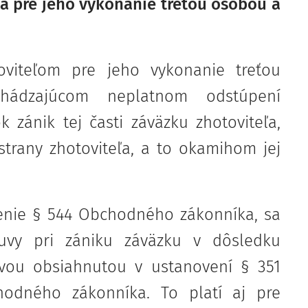
a pre jeho vykonanie treťou osobou a
oviteľom pre jeho vykonanie treťou
hádzajúcom neplatnom odstúpení
zánik tej časti záväzku zhotoviteľa,
strany zhotoviteľa, a to okamihom jej
venie § 544 Obchodného zákonníka, sa
luvy pri zániku záväzku v dôsledku
vou obsiahnutou v ustanovení § 351
odného zákonníka. To platí aj pre