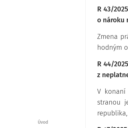
R 43/2025
o nároku 
Zmena prá
hodným os
R 44/2025
z neplatn
V konaní 
stranou j
republika,
Úvod