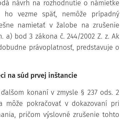
dá návrh na rozhodnutie o námietke
o ho vezme späť, nemôže prípadný
ešne namietať v žalobe na zrušenie
 a) bod 3 zákona č. 244/2002 Z. z. Ak
obudne právoplatnosť, predstavuje o
i na súd prvej inštancie
 ďalšom konaní v zmysle § 237 ods. 2
a môže pokračovať v dokazovaní pri
nia, pričom výslovné zrušenie tohto