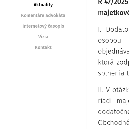
R 47/2025
Aktuality
majetkové
Komentáre advokáta
Internetový časopis
I. Dodat
Vízia
osobou 
Kontakt
objednáva
ktorá zod
splnenia 
II. V otá
riadi ma
dodatočn
Obchodné