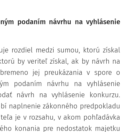
eným podaním návrhu na vyhlásenie
je rozdiel medzi sumou, ktorú získal
torú by veriteľ získal, ak by návrh na
 bremeno jej preukázania v spore o
eným podaním návrhu na vyhlásenie
dať návrh na vyhlásenie konkurzu.
bí naplnenie zákonného predpokladu
iteľa je v rozsahu, v akom pohľadávka
ného konania pre nedostatok majetku