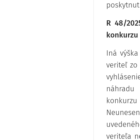
poskytnut
R 48/202
konkurzu
Iná výška
veriteľ z
vyhlásen
náhradu 
konkurzu
Neunesen
uvedeného
veriteľa 