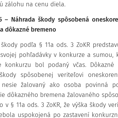
ú zálohu na cenu diela.
5 – Náhrada škody spôsobená oneskor
 a dôkazné bremeno
 škody podľa § 11a ods. 3 ZoKR predstavu
o svojej pohľadávky v konkurze a sumou, k
ie konkurzu bol podaný včas. Dôkazné
škody spôsobenej veriteľovi oneskor
 nesie žalovaný ako osoba povinná po
ie dôkazného bremena žalovaného spôso
 v § 11a ods. 3 ZoKR, že výška škody ver
nebola uspokojená po zastavení konkurz